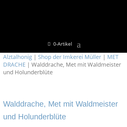
0-Artikel
Alztalhonig
|
Shop der Imkerei Müller
|
MET
DRACHE
| Walddrache, Met mit Waldmeister
und Holunderblüte
Walddrache, Met mit Waldmeister
und Holunderblüte