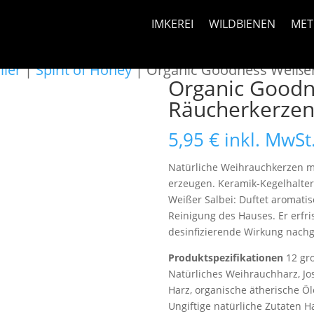
IMKEREI
WILDBIENEN
MET
ller
|
Spirit of Honey
| Organic Goodness Weißer 
Organic Goodn
Räucherkerzen
5,95
€
inkl. MwSt
Natürliche Weihrauchkerzen mi
erzeugen. Keramik-Kegelhalter
Weißer Salbei: Duftet aromatis
Reinigung des Hauses. Er erfri
desinfizierende Wirkung nachg
Produktspezifikationen
12 gr
Natürliches Weihrauchharz, Jo
Harz, organische ätherische Öl
Ungiftige natürliche Zutaten H