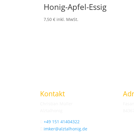
Honig-Apfel-Essig
7,50
€
inkl. MwSt.
Kontakt
Ad
Christian Müller
Fasan
Alztalhonig
8436
+49 151 41404322

imker@alztalhonig.de
