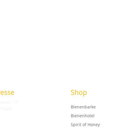
resse
Shop
enstr. 17
Bienenbarke
7 Tann
Bienenhotel
Spirit of Honey