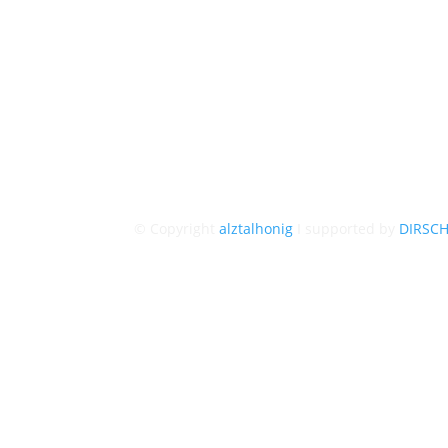
© Copyright
alztalhonig
I supported by
DIRSC