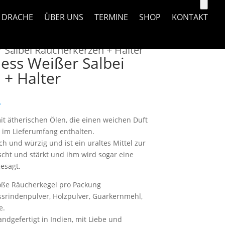
 DRACHE
ÜBER UNS
TERMINE
SHOP
KONTAKT
Salbei Räucherkerzen + Halter
ess Weißer Salbei
 + Halter
.
t ätherischen Ölen, die einen weichen Duft
 im Lieferumfang enthalten.
ch und würzig und ist ein uraltes Mittel zur
scht und stärkt und ihm wird sogar eine
esagt.
oße Räucherkegel pro Packung
ssrindenpulver, Holzpulver, Guarkernmehl,
e.
andgefertigt in Indien, mit Liebe und