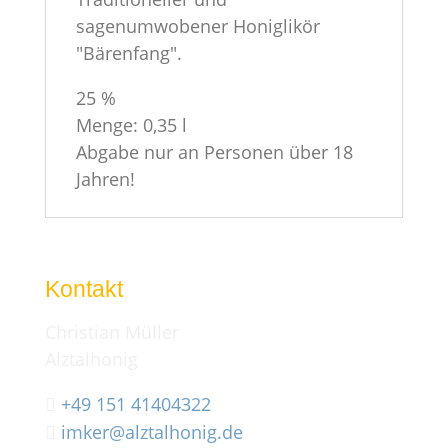
sagenumwobener Honiglikör
"Bärenfang".
25 %
Menge: 0,35 l
Abgabe nur an Personen über 18
Jahren!
Kontakt
Christian Müller
Alztalhonig
+49 151 41404322

imker@alztalhonig.de
