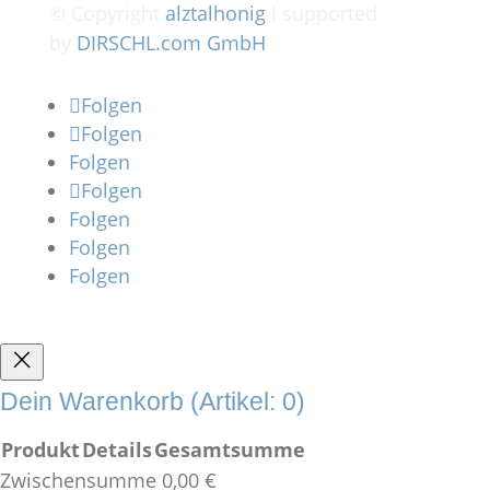
© Copyright
alztalhonig
I supported
by
DIRSCHL.com GmbH
Folgen
Folgen
Folgen
Folgen
Folgen
Folgen
Folgen
Dein Warenkorb
(Artikel: 0)
Produkt
Details
Gesamtsumme
Zwischensumme
0,00 €
Produkte