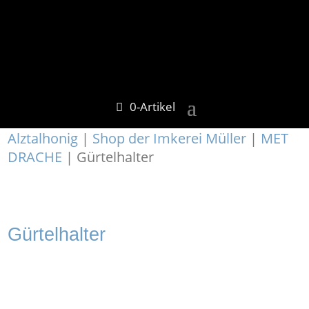
0-Artikel
Alztalhonig
|
Shop der Imkerei Müller
|
MET
DRACHE
| Gürtelhalter
Gürtelhalter