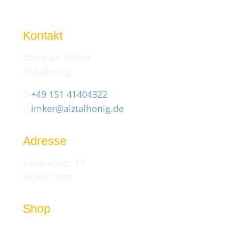
Kontakt
Christian Müller
Alztalhonig
+49 151 41404322

imker@alztalhonig.de

Adresse
Fasanenstr. 17
84367 Tann
Shop